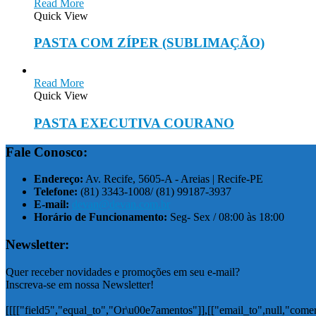
Read More
Quick View
PASTA COM ZÍPER (SUBLIMAÇÃO)
Read More
Quick View
PASTA EXECUTIVA COURANO
Fale Conosco:
Endereço:
Av. Recife, 5605-A - Areias | Recife-PE
Telefone:
(81) 3343-1008/ (81) 99187-3937
E-mail:
devan@devan.com.br
Horário de Funcionamento:
Seg- Sex / 08:00 às 18:00
Newsletter:
Quer receber novidades e promoções em seu e-mail?
Inscreva-se em nossa Newsletter!
[[[["field5","equal_to","Or\u00e7amentos"]],[["email_to",null,"come