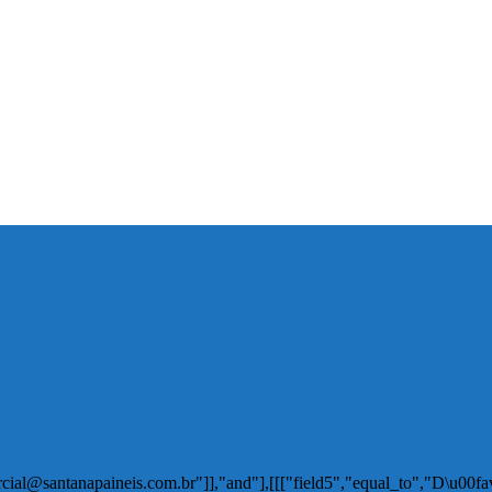
rcial@santanapaineis.com.br"]],"and"],[[["field5","equal_to","D\u00f