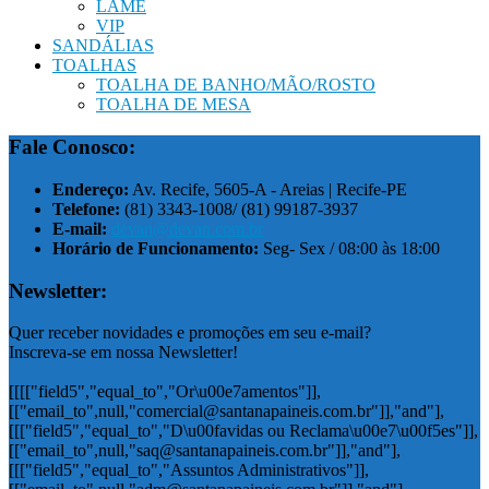
LAMÊ
VIP
SANDÁLIAS
TOALHAS
TOALHA DE BANHO/MÃO/ROSTO
TOALHA DE MESA
Fale Conosco:
Endereço:
Av. Recife, 5605-A - Areias | Recife-PE
Telefone:
(81) 3343-1008/ (81) 99187-3937
E-mail:
devan@devan.com.br
Horário de Funcionamento:
Seg- Sex / 08:00 às 18:00
Newsletter:
Quer receber novidades e promoções em seu e-mail?
Inscreva-se em nossa Newsletter!
[[[["field5","equal_to","Or\u00e7amentos"]],
[["email_to",null,"comercial@santanapaineis.com.br"]],"and"],
[[["field5","equal_to","D\u00favidas ou Reclama\u00e7\u00f5es"]],
[["email_to",null,"saq@santanapaineis.com.br"]],"and"],
[[["field5","equal_to","Assuntos Administrativos"]],