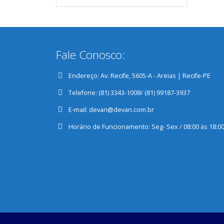
Fale Conosco:
Endereço:
Av. Recife, 5605-A - Areias | Recife-PE
Telefone:
(81) 3343-1008/ (81) 99187-3937
E-mail:
devan@devan.com.br
Horário de Funcionamento:
Seg- Sex / 08:00 às 18:0