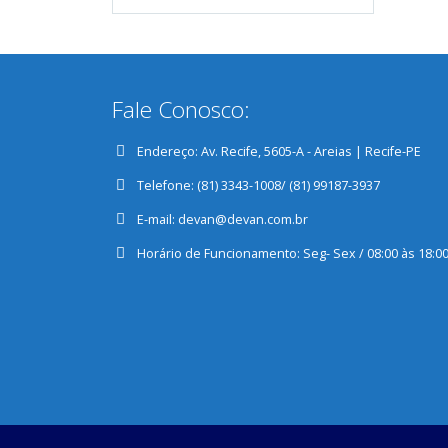
Fale Conosco:
Endereço:
Av. Recife, 5605-A - Areias | Recife-PE
Telefone:
(81) 3343-1008/ (81) 99187-3937
E-mail:
devan@devan.com.br
Horário de Funcionamento:
Seg- Sex / 08:00 às 18:0