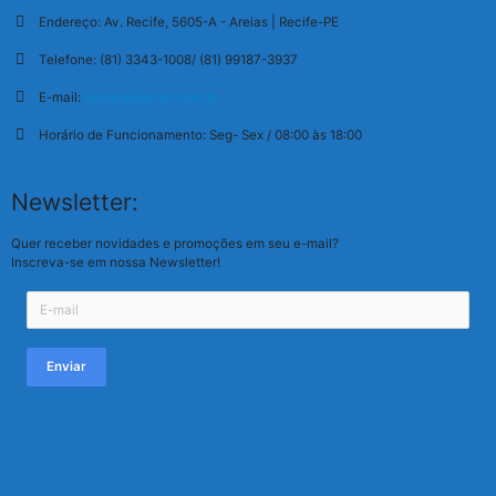
Endereço:
Av. Recife, 5605-A - Areias | Recife-PE
Telefone:
(81) 3343-1008/ (81) 99187-3937
E-mail:
devan@devan.com.br
Horário de Funcionamento:
Seg- Sex / 08:00 às 18:00
Newsletter:
Quer receber novidades e promoções em seu e-mail?
Inscreva-se em nossa Newsletter!
Enviar