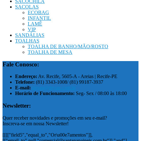
SACOCHILA
SACOLAS
ECOBAG
INFANTIL
LAMÊ
VIP
SANDÁLIAS
TOALHAS
TOALHA DE BANHO/MÃO/ROSTO
TOALHA DE MESA
Fale Conosco:
Endereço:
Av. Recife, 5605-A - Areias | Recife-PE
Telefone:
(81) 3343-1008/ (81) 99187-3937
E-mail:
devan@devan.com.br
Horário de Funcionamento:
Seg- Sex / 08:00 às 18:00
Newsletter:
Quer receber novidades e promoções em seu e-mail?
Inscreva-se em nossa Newsletter!
[[[["field5","equal_to","Or\u00e7amentos"]],
[["email_to",null,"comercial@santanapaineis.com.br"]],"and"],