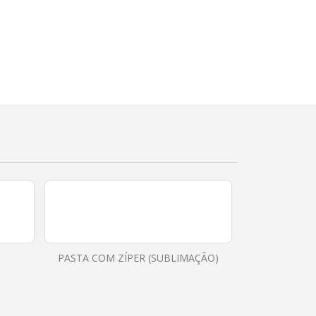
PASTA COM ZÍPER (SUBLIMAÇÃO)
PASTA CONG
BOL