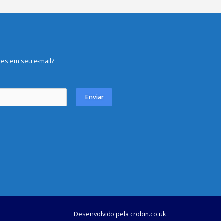
es em seu e-mail?
Enviar
Desenvolvido pela
crobin.co.uk