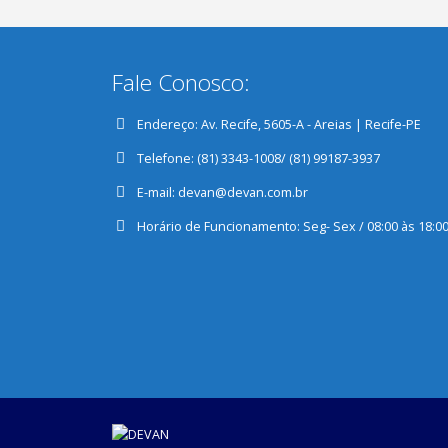
Fale Conosco:
Endereço:
Av. Recife, 5605-A - Areias | Recife-PE
Telefone:
(81) 3343-1008/ (81) 99187-3937
E-mail:
devan@devan.com.br
Horário de Funcionamento:
Seg- Sex / 08:00 às 18:0