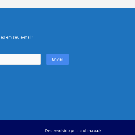
es em seu e-mail?
Enviar
Desenvolvido pela
crobin.co.uk