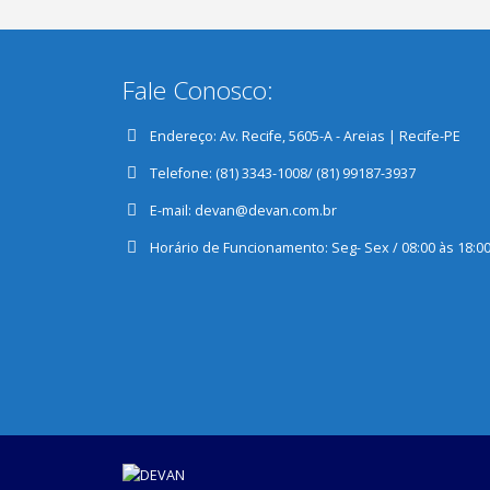
Fale Conosco:
Endereço:
Av. Recife, 5605-A - Areias | Recife-PE
Telefone:
(81) 3343-1008/ (81) 99187-3937
E-mail:
devan@devan.com.br
Horário de Funcionamento:
Seg- Sex / 08:00 às 18:0