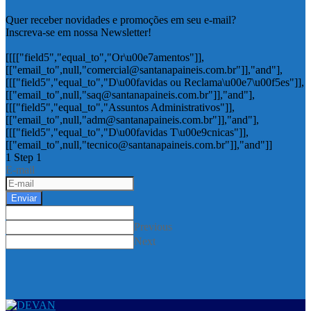
Quer receber novidades e promoções em seu e-mail?
Inscreva-se em nossa Newsletter!
[[[["field5","equal_to","Or\u00e7amentos"]],
[["email_to",null,"comercial@santanapaineis.com.br"]],"and"],
[[["field5","equal_to","D\u00favidas ou Reclama\u00e7\u00f5es"]],
[["email_to",null,"saq@santanapaineis.com.br"]],"and"],
[[["field5","equal_to","Assuntos Administrativos"]],
[["email_to",null,"adm@santanapaineis.com.br"]],"and"],
[[["field5","equal_to","D\u00favidas T\u00e9cnicas"]],
[["email_to",null,"tecnico@santanapaineis.com.br"]],"and"]]
1
Step 1
E-mail
Enviar
Previous
Next