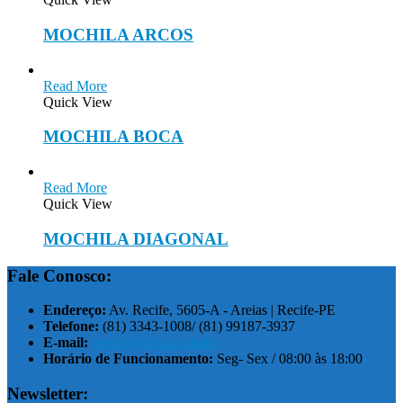
MOCHILA ARCOS
Read More
Quick View
MOCHILA BOCA
Read More
Quick View
MOCHILA DIAGONAL
Fale Conosco:
Endereço:
Av. Recife, 5605-A - Areias | Recife-PE
Telefone:
(81) 3343-1008/ (81) 99187-3937
E-mail:
devan@devan.com.br
Horário de Funcionamento:
Seg- Sex / 08:00 às 18:00
Newsletter: