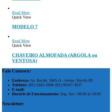
Read More
Quick View
MODELO 7
Read More
Quick View
CHAVEIRO ALMOFADA (ARGOLA ou
VENTOSA)
Fale Conosco:
Endereço:
Av. Recife, 5605-A - Areias | Recife-PE
Telefone:
(81) 3343-1008/ (81) 99187-3937
E-mail:
devan@devan.com.br
Horário de Funcionamento:
Seg- Sex / 08:00 às 18:00
Newsletter: