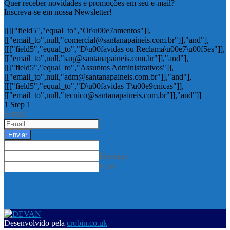
Quer receber novidades e promoções em seu e-mail?
Inscreva-se em nossa Newsletter!
[[[["field5","equal_to","Or\u00e7amentos"]],
[["email_to",null,"comercial@santanapaineis.com.br"]],"and"],
[[["field5","equal_to","D\u00favidas ou Reclama\u00e7\u00f5es"]],
[["email_to",null,"saq@santanapaineis.com.br"]],"and"],
[[["field5","equal_to","Assuntos Administrativos"]],
[["email_to",null,"adm@santanapaineis.com.br"]],"and"],
[[["field5","equal_to","D\u00favidas T\u00e9cnicas"]],
[["email_to",null,"tecnico@santanapaineis.com.br"]],"and"]]
1
Step 1
E-mail
Enviar
Previous
Next
Desenvolvido pela
crobin.co.uk