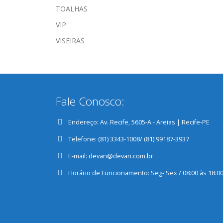
TOALHAS
VIP
VISEIRAS
Fale Conosco:
Endereço:
Av. Recife, 5605-A - Areias | Recife-PE
Telefone:
(81) 3343-1008/ (81) 99187-3937
E-mail:
devan@devan.com.br
Horário de Funcionamento:
Seg- Sex / 08:00 às 18:0