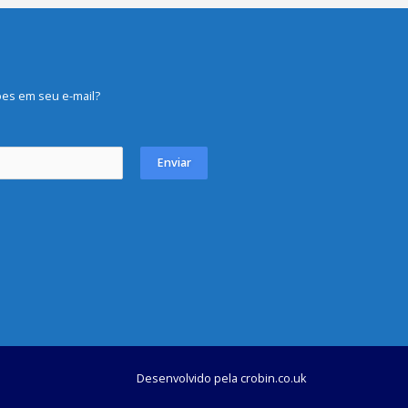
es em seu e-mail?
Enviar
Desenvolvido pela
crobin.co.uk