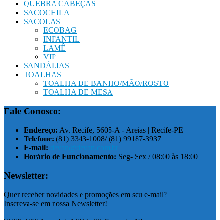
QUEBRA CABEÇAS
SACOCHILA
SACOLAS
ECOBAG
INFANTIL
LAMÊ
VIP
SANDÁLIAS
TOALHAS
TOALHA DE BANHO/MÃO/ROSTO
TOALHA DE MESA
Fale Conosco:
Endereço:
Av. Recife, 5605-A - Areias | Recife-PE
Telefone:
(81) 3343-1008/ (81) 99187-3937
E-mail:
devan@devan.com.br
Horário de Funcionamento:
Seg- Sex / 08:00 às 18:00
Newsletter:
Quer receber novidades e promoções em seu e-mail?
Inscreva-se em nossa Newsletter!