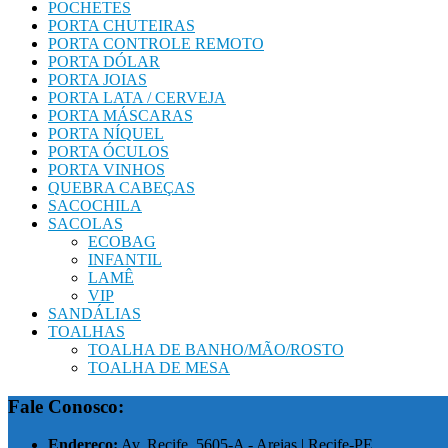
POCHETES
PORTA CHUTEIRAS
PORTA CONTROLE REMOTO
PORTA DÓLAR
PORTA JOIAS
PORTA LATA / CERVEJA
PORTA MÁSCARAS
PORTA NÍQUEL
PORTA ÓCULOS
PORTA VINHOS
QUEBRA CABEÇAS
SACOCHILA
SACOLAS
ECOBAG
INFANTIL
LAMÊ
VIP
SANDÁLIAS
TOALHAS
TOALHA DE BANHO/MÃO/ROSTO
TOALHA DE MESA
Fale Conosco:
Endereço:
Av. Recife, 5605-A - Areias | Recife-PE