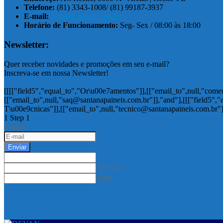
Telefone:
(81) 3343-1008/ (81) 99187-3937
E-mail:
devan@devan.com.br
Horário de Funcionamento:
Seg- Sex / 08:00 às 18:00
Newsletter:
Quer receber novidades e promoções em seu e-mail?
Inscreva-se em nossa Newsletter!
[[[["field5","equal_to","Or\u00e7amentos"]],[["email_to",null,"come
[["email_to",null,"saq@santanapaineis.com.br"]],"and"],[[["field5",
T\u00e9cnicas"]],[["email_to",null,"tecnico@santanapaineis.com.br"]
1
Step 1
E-mail
Enviar
Previous
Next