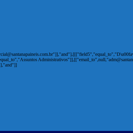
rcial@santanapaineis.com.br"]],"and"],[[["field5","equal_to","D\u00f
"equal_to","Assuntos Administrativos"]],[["email_to",null,"adm@santan
],"and"]]