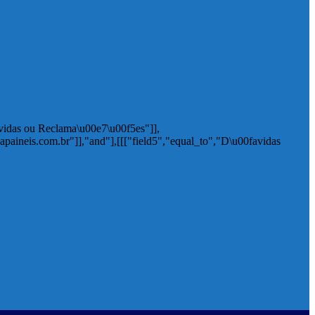
avidas ou Reclama\u00e7\u00f5es"]],
apaineis.com.br"]],"and"],[[["field5","equal_to","D\u00favidas