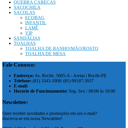
QUEBRA CABEÇAS
SACOCHILA
SACOLAS
ECOBAG
INFANTIL
LAMÊ
VIP
SANDÁLIAS
TOALHAS
TOALHA DE BANHO/MÃO/ROSTO
TOALHA DE MESA
Fale Conosco:
Endereço:
Av. Recife, 5605-A - Areias | Recife-PE
Telefone:
(81) 3343-1008/ (81) 99187-3937
E-mail:
devan@devan.com.br
Horário de Funcionamento:
Seg- Sex / 08:00 às 18:00
Newsletter:
Quer receber novidades e promoções em seu e-mail?
Inscreva-se em nossa Newsletter!